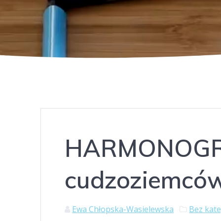
HARMONOGRA
cudzoziemcó
Ewa Chłopska-Wasielewska
Bez kate