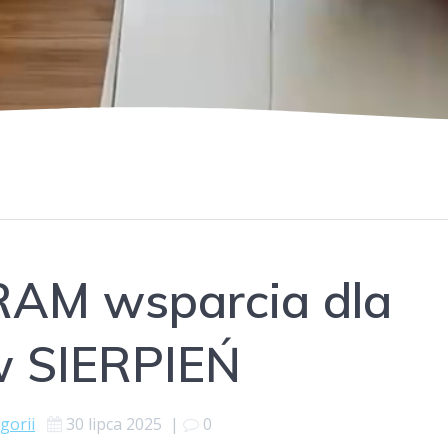
M wsparcia dla
w SIERPIEŃ
gorii
30 lipca 2025
|
0