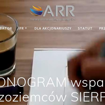
UBATOR
IFR
DLA AKCJONARIUSZY
STATUT
PR
NOGRAM wsparc
zoziemców SIER