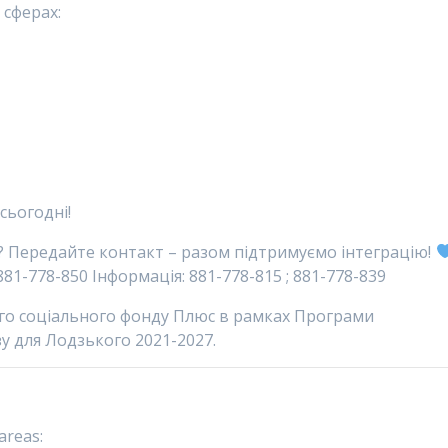
 сферах:
сьогодні!
о? Передайте контакт – разом підтримуємо інтеграцію!
 881-778-850 Інформація: 881-778-815 ; 881-778-839
ого соціального фонду Плюс в рамках Програми
у для Лодзького 2021-2027.
 areas: