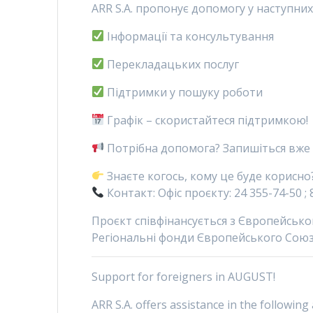
ARR S.A. пропонує допомогу у наступних
Інформації та консультування
Перекладацьких послуг
Підтримки у пошуку роботи
Графік – скористайтеся підтримкою!
Потрібна допомога? Запишіться вже 
Знаєте когось, кому це буде корисн
Контакт: Офіс проєкту: 24 355-74-50 ;
Проєкт співфінансується з Європейськ
Регіональні фонди Європейського Союз
Support for foreigners in AUGUST!
ARR S.A. offers assistance in the following