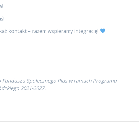
a!
ś!
każ kontakt – razem wspieramy integrację!
0
go Funduszu Społecznego Plus w ramach Programu
ódzkiego 2021-2027.