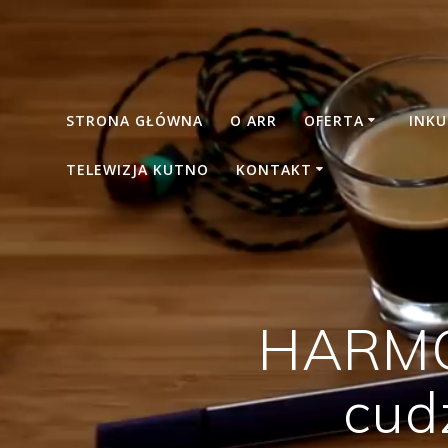
Skip
to
content
STRONA GŁÓWNA
O ARR
OFERTA
INK
TELEWIZJA KUTNO
KONTAKT
HARMO
cud