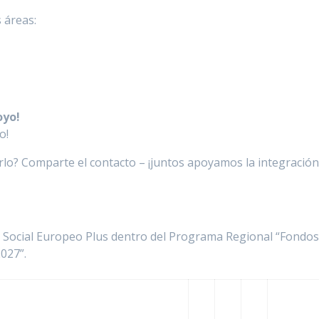
s áreas:
oyo!
o!
lo? Comparte el contacto – ¡juntos apoyamos la integración
do Social Europeo Plus dentro del Programa Regional “Fondo
027”.